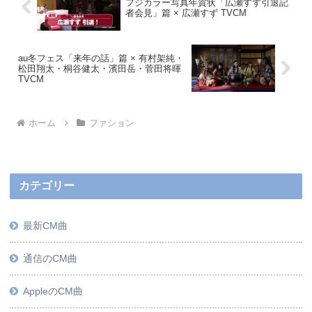
フジカラー写真年賀状「広瀬すず引退記
者会見」篇 × 広瀬すず TVCM
au冬フェス「来年の話」篇 × 有村架純・
松田翔太・桐谷健太・濱田岳・菅田将暉
TVCM
ホーム
ファション
カテゴリー
最新CM曲
通信のCM曲
AppleのCM曲