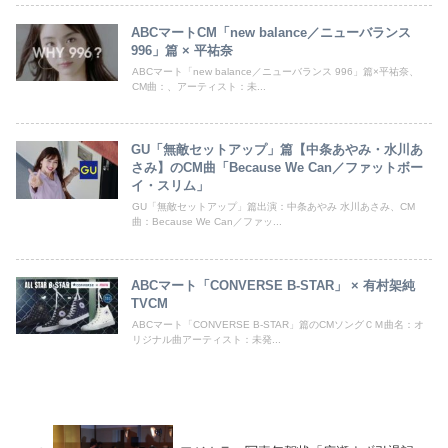
ABCマートCM「new balance／ニューバランス
996」篇 × 平祐奈
ABCマート「new balance／ニューバランス 996」篇×平祐奈、
CM曲：、アーティスト：未...
GU「無敵セットアップ」篇【中条あやみ・水川あ
さみ】のCM曲「Because We Can／ファットボー
イ・スリム」
GU「無敵セットアップ」篇出演：中条あやみ 水川あさみ、CM
曲：Because We Can／ファッ...
ABCマート「CONVERSE B-STAR」 × 有村架純
TVCM
ABCマート「CONVERSE B-STAR」篇のCMソングＣＭ曲名：オ
リジナル曲アーティスト：未発...