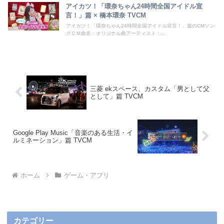
アイカツ！「環奈ちゃん24時間全国アイドル宣
言！」篇 × 橋本環奈 TVCM
アイカツ！「環奈ちゃん24時間全国アイドル宣言！」篇のCMソン
グＣＭ曲名：オリジナル曲アーティスト：...
三菱 ekスペース、カスタム「男として父
として」篇 TVCM
Google Play Music「音楽のある生活・イ
ルミネーション」篇 TVCM
ホーム
ゲーム・アプリ
カテゴリー