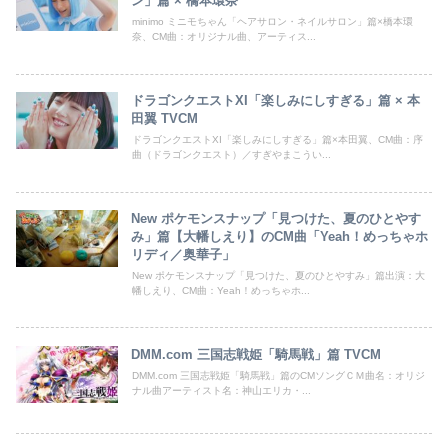
ン」篇 × 橋本環奈
minimo ミニモちゃん「ヘアサロン・ネイルサロン」篇×橋本環
奈、CM曲：オリジナル曲、アーティス...
ドラゴンクエストXI「楽しみにしすぎる」篇 × 本
田翼 TVCM
ドラゴンクエストXI「楽しみにしすぎる」篇×本田翼、CM曲：序
曲（ドラゴンクエスト）／すぎやまこうい...
New ポケモンスナップ「見つけた、夏のひとやす
み」篇【大幡しえり】のCM曲「Yeah！めっちゃホ
リディ／奥華子」
New ポケモンスナップ「見つけた、夏のひとやすみ」篇出演：大
幡しえり、CM曲：Yeah！めっちゃホ...
DMM.com 三国志戦姫「騎馬戦」篇 TVCM
DMM.com 三国志戦姫「騎馬戦」篇のCMソングＣＭ曲名：オリジ
ナル曲アーティスト名：神山エリカ・...