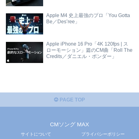
Apple M4 史上最強のプロ「You Gotta
Be／Des’ree」
Apple iPhone 16 Pro「4K 120fps | ス
ローモーション」篇のCM曲「Roll The
Credits／ダニエル・ポンダー」
PAGE TOP
CMソング MAX
サイトについて
プライバシーポリシー