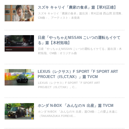
スズキ キャリイ「農家の食卓」篇【草刈正雄】
スズキ キャリイ「農家の食卓」篇出演：草刈正雄 西山潤 亘理舞、
CM曲：、アーティスト：未発表
日産「やっちゃえNISSAN こいつの運転もイケて
る」篇【木村拓哉】
日産「やっちゃえNISSAN こいつの運転もイケてる」篇出演：木
村拓哉、CM曲：オリジナル曲
LEXUS（レクサス）F SPORT「F SPORT ART
PROJECT（IS,CT,NX）」篇 TVCM
LEXUS（レクサス）F SPORT「F SPORT ART
PROJECT（IS,CT,NX）」C...
ホンダ N-BOX 「みんなのＮ 出産」篇 TVCM
ホンダ N-BOX 「みんなのＮ 出産」篇CM曲：この愛よ永遠に
（TAKARAZUKA FOREVE...