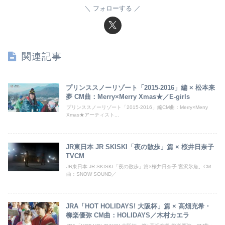
フォローする
関連記事
プリンススノーリゾート「2015-2016」編 × 松本来
夢 CM曲：Merry×Merry Xmas★／E-girls
プリンススノーリゾート「2015-2016」編CM曲：Merry×Merry
Xmas★アーティスト...
JR東日本 JR SKISKI「夜の散歩」篇 × 桜井日奈子
TVCM
JR東日本 JR SKISKI「夜の散歩」篇×桜井日奈子 宮沢氷魚、CM
曲：SNOW SOUND／
JRA「HOT HOLIDAYS! 大阪杯」篇 × 高畑充希・
柳楽優弥 CM曲：HOLIDAYS／木村カエラ