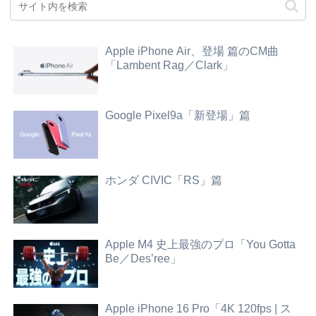
Apple iPhone Air、登場 篇のCM曲
「Lambent Rag／Clark」
Google Pixel9a「新登場」篇
ホンダ CIVIC「RS」篇
Apple M4 史上最強のプロ「You Gotta
Be／Des’ree」
Apple iPhone 16 Pro「4K 120fps | ス