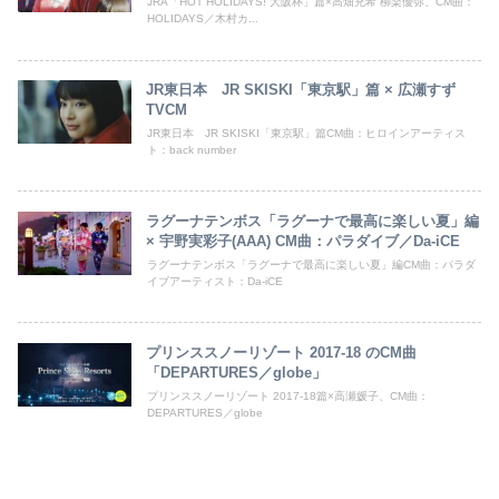
JRA「HOT HOLIDAYS! 大阪杯」篇×高畑充希 柳楽優弥、CM曲：
HOLIDAYS／木村カ...
JR東日本 JR SKISKI「東京駅」篇 × 広瀬すず
TVCM
JR東日本 JR SKISKI「東京駅」篇CM曲：ヒロインアーティス
ト：back number
ラグーナテンボス「ラグーナで最高に楽しい夏」編
× 宇野実彩子(AAA) CM曲：パ­ラダイブ／Da-iCE
ラグーナテンボス「ラグーナで最高に楽しい夏」編CM曲：パ­ラダ
イブアーティスト：Da-iCE
プリンススノーリゾート 2017-18 のCM曲
「DEPARTURES／globe」
プリンススノーリゾート 2017-18篇×高瀬媛子、CM曲：
DEPARTURES／globe