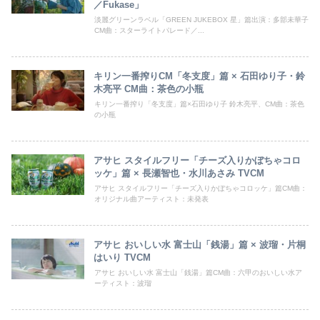
／Fukase」
淡麗グリーンラベル「GREEN JUKEBOX 星」篇出演：多部未華子
CM曲：スターライトパレード／...
キリン一番搾りCM「冬支度」篇 × 石田ゆり子・鈴
木亮平 CM曲：茶色の小瓶
キリン一番搾り「冬支度」篇×石田ゆり子 鈴木亮平、CM曲：茶色
の小瓶
アサヒ スタイルフリー「チーズ入りかぼちゃコロ
ッケ」篇 × 長瀬智也・水川あさみ TVCM
アサヒ スタイルフリー「チーズ入りかぼちゃコロッケ」篇CM曲：
オリジナル曲アーティスト：未発表
アサヒ おいしい水 富士山「銭湯」篇 × 波瑠・片桐
はいり TVCM
アサヒ おいしい水 富士山「銭湯」篇CM曲：六甲のおいしい水ア
ーティスト：波瑠