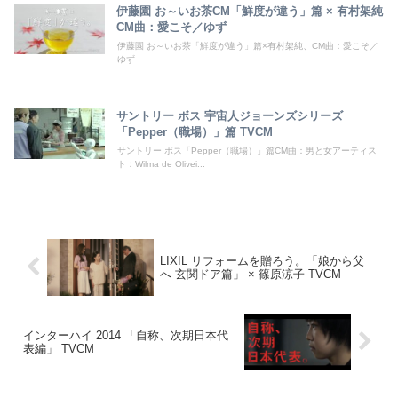
伊藤園 お～いお茶CM「鮮度が違う」篇 × 有村架純
CM曲：愛こそ／ゆず
伊藤園 お～いお茶「鮮度が違う」篇×有村架純、CM曲：愛こそ／
ゆず
サントリー ボス 宇宙人ジョーンズシリーズ
「Pepper（職場）」篇 TVCM
サントリー ボス「Pepper（職場）」篇CM曲：男と女アーティス
ト：Wilma de Olivei...
LIXIL リフォームを贈ろう。「娘から父
へ 玄関ドア篇」 × 篠原涼子 TVCM
インターハイ 2014 「自称、次期日本代
表編」 TVCM