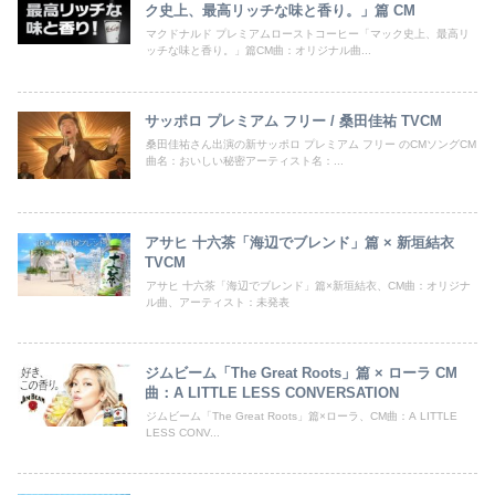
ク史上、最高リッチな味と香り。」篇 CM
マクドナルド プレミアムローストコーヒー「マック史上、最高リ
ッチな味と香り。」篇CM曲：オリジナル曲...
サッポロ プレミアム フリー / 桑田佳祐 TVCM
桑田佳祐さん出演の新サッポロ プレミアム フリー のCMソングCM
曲名：おいしい秘密アーティスト名：...
アサヒ 十六茶「海辺でブレンド」篇 × 新垣結衣
TVCM
アサヒ 十六茶「海辺でブレンド」篇×新垣結衣、CM曲：オリジナ
ル曲、アーティスト：未発表
ジムビーム「The Great Roots」篇 × ローラ CM
曲：A LITTLE LESS CONVERSATION
ジムビーム「The Great Roots」篇×ローラ、CM曲：A LITTLE
LESS CONV...