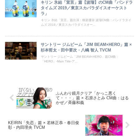
キリン 氷結「宣言」篇【波瑠】のCM曲「パンドラ
タイムズ 2019／東京スカパラダイスオーケスト
ラ」
キリン 氷結「宣言」篇出演：柳楽優弥 波瑠CM曲：パンドラタイ
ムズ 2019／東京スカパラダイスオー...
サントリー ジムビーム「JIM BEAM×HERO」篇 ×
杉本哲太・田中要次・八嶋 智人 TVCM
サントリー ジムビーム「JIM BEAM×HERO」篇CM曲：
「HERO」-Main Title-ア...
ふんわり鏡月クリア「かっこ悪く
て・・・」篇 × 石原さとみ CM曲：はる
かぜ／斉藤和義
KEIRIN「失恋」篇 × 若林正恭・春日俊
彰・内田理央 TVCM