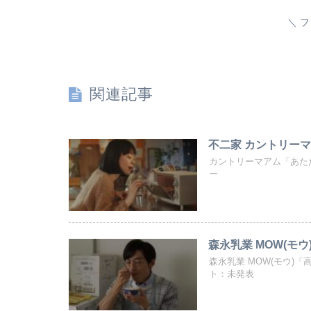
フ
関連記事
不二家 カントリーマア
カントリーマアム「あたた
ー
森永乳業 MOW(モウ
森永乳業 MOW(モウ)
ト：未発表