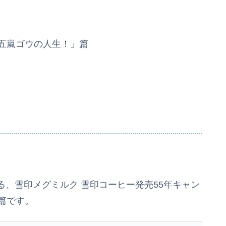
十五嵐ゴウの人生！」篇
、雪印メグミルク 雪印コーヒー発売55年キャン
」篇です。