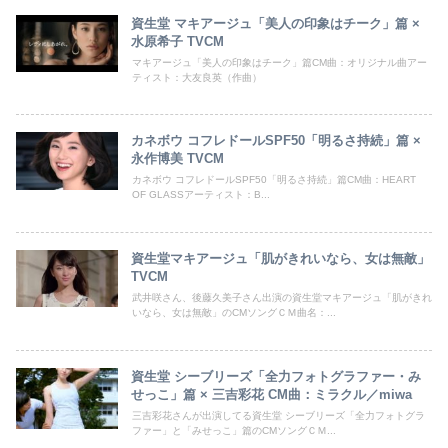
資生堂 マキアージュ「美人の印象はチーク」篇 ×
水原希子 TVCM
マキアージュ「美人の印象はチーク」篇CM曲：オリジナル曲アー
ティスト：大友良英（作曲）
カネボウ コフレドールSPF50「明るさ持続」篇 ×
永作博美 TVCM
カネボウ コフレドールSPF50「明るさ持続」篇CM曲：HEART
OF GLASSアーティスト：B...
資生堂マキアージュ「肌がきれいなら、女は無敵」
TVCM
武井咲さん、後藤久美子さん出演の資生堂マキアージュ「肌がきれ
いなら、女は無敵」のCMソングＣＭ曲名：...
資生堂 シーブリーズ「全力フォトグラファー・み
せっこ」篇 × 三吉彩花 CM曲：ミラクル／miwa
三吉彩花さんが出演してる資生堂 シーブリーズ「全力フォトグラ
ファー」と「みせっこ」篇のCMソングＣＭ...