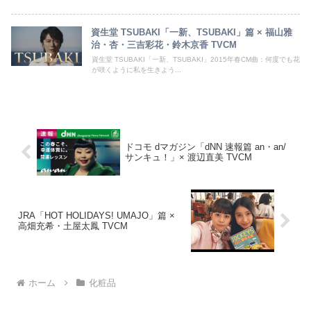
資生堂 TSUBAKI「一新、TSUBAKI」篇 × 福山雅
治・杏・三吉彩花・鈴木京香 TVCM
資生堂 TSUBAKI「一新、TSUBAKI」2015年春CM曲：何度でも花
が咲くように私を生きよう...
ドコモ dマガジン「dNN 速報篇 an・an/
サンキュ！」× 渡辺直美 TVCM
JRA「HOT HOLIDAYS! UMAJO」篇 ×
高畑充希・土屋太鳳 TVCM
ホーム
化粧品