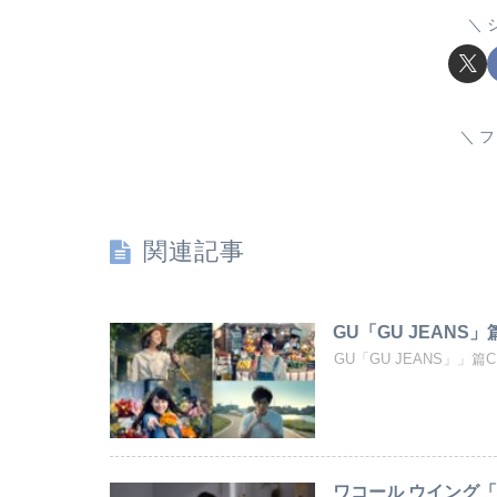
フ
関連記事
GU「GU JEANS
GU「GU JEANS」」篇CM曲
ワコール ウイング「