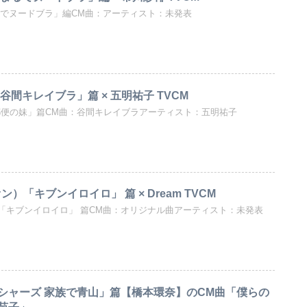
るでヌードブラ」編CM曲：アーティスト：未発表
谷間キレイブラ」篇 × 五明祐子 TVCM
「郵便の妹」篇CM曲：谷間キレイブラアーティスト：五明祐子
トオン）「キブンイロイロ」 篇 × Dream TVCM
オン）「キブンイロイロ」 篇CM曲：オリジナル曲アーティスト：未発表
シャーズ 家族で青山」篇【橋本環奈】のCM曲「僕らの