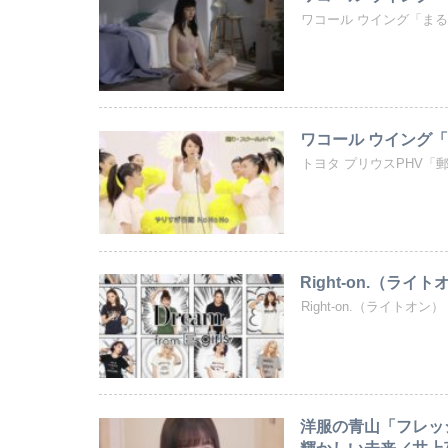
ワコール ウイング「ま
ワコール ウイング「
トヨタ プリウスPHV
Right-on.（ライ
Right-on.（ライト
洋服の青山「フレッ