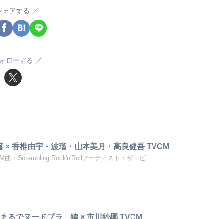
シェアする
ォローする
」篇 × 香椎由宇・波瑠・山本美月・高良健吾 TVCM
：Scrambling Rock'n'Rollアーティスト：ザ・ビ...
まるでヌードブラ」編 × 市川紗椰 TVCM