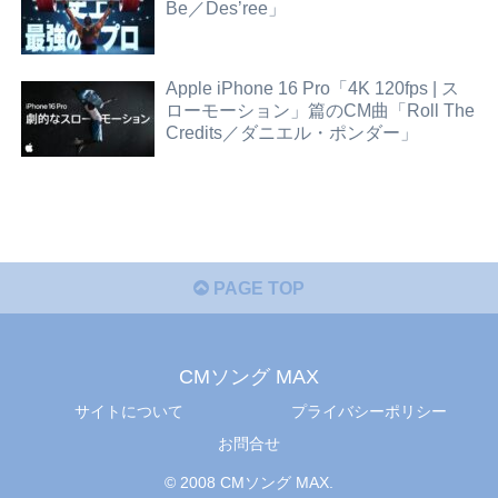
Be／Des’ree」
Apple iPhone 16 Pro「4K 120fps | ス
ローモーション」篇のCM曲「Roll The
Credits／ダニエル・ポンダー」
PAGE TOP
CMソング MAX
サイトについて
プライバシーポリシー
お問合せ
© 2008 CMソング MAX.