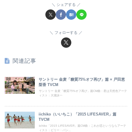
シェアする
フォローする
関連記事
サントリー 金麦「糖質75%オフ再び」篇 × 戸田恵
梨香 TVCM
サントリー 金麦「糖質75%オフ再び」篇CM曲：君は天然色アーテ
ィスト：大瀧詠一
iichiko（いいちこ）「2015 LIFESAVER」篇
TVCM
iichiko「2015 LIFESAVER」篇CM曲：これが恋というならアーテ
ィスト：ビリー・バン...