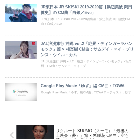
JR東日本 JR SKISKI 2019-2020篇【浜辺美波 岡田
健史】の CM曲「白銀／Eve」
JR東日本 JR SKISKI 2019-2020篇出演：浜辺美波 岡田健史CM
曲：白銀／Eve
JAL浪漫旅行 沖縄 vol.2「絶景・ティンガーラハン
モック」篇 × 相楽樹 CM曲：サムデイ・マイ・プリ
ンス・ウイル・カム
JAL浪漫旅行 沖縄 vol.2「絶景・ティンガーラハンモック」×相楽
樹、CM曲：サムデイ・マイ・プ...
Google Play Music「ゆず」編 CM曲：TOWA
Google Play Music「ゆず」編CM曲：TOWAアーティスト：ゆず
リクルート SUUMO（スーモ）「最後の
上映会（夢）」篇 × 杉咲花 CM曲：空も