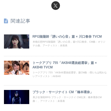
関連記事
RPG陰陽師「誘いの心音」篇 × 川口春奈 TVCM
本格幻想RPG陰陽師「誘いの心音」篇×川口春奈、CM曲：オリジ
ナル曲、アーティスト：未発表
トークアプリ 755「AKB48選抜総選挙」篇 ×
AKB48 TVCM
トークアプリ 755「AKB48選抜総選挙」篇CM曲：僕たちは戦わな
いアーティスト：AKB48
ブラック・サージナイト CM「橋本環奈」
美少女海戦RPG ブラック・サージナイ CM出演：橋本環奈CM
曲：、アーティスト：未発表