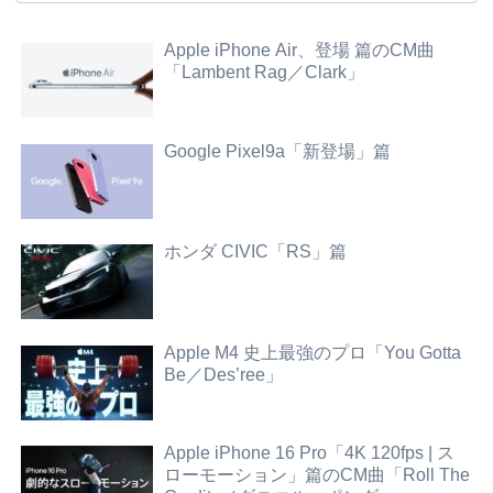
Apple iPhone Air、登場 篇のCM曲
「Lambent Rag／Clark」
Google Pixel9a「新登場」篇
ホンダ CIVIC「RS」篇
Apple M4 史上最強のプロ「You Gotta
Be／Des’ree」
Apple iPhone 16 Pro「4K 120fps | ス
ローモーション」篇のCM曲「Roll The