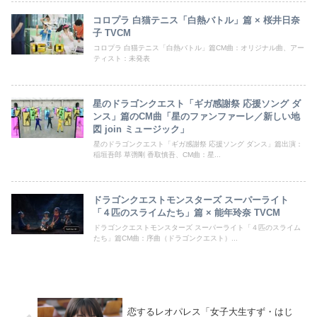
コロプラ 白猫テニス「白熱バトル」篇 × 桜井日奈
子 TVCM
コロプラ 白猫テニス「白熱バトル」篇CM曲：オリジナル曲、アー
ティスト：未発表
星のドラゴンクエスト「ギガ感謝祭 応援ソング ダ
ンス」篇のCM曲「星のファンファーレ／新しい地
図 join ミュージック」
星のドラゴンクエスト「ギガ感謝祭 応援ソング ダンス」篇出演：
稲垣吾郎 草彅剛 香取慎吾、CM曲：星...
ドラゴンクエストモンスターズ スーパーライト
「４匹のスライムたち」篇 × 能年玲奈 TVCM
ドラゴンクエストモンスターズ スーパーライト「４匹のスライム
たち」篇CM曲：序曲（ドラゴンクエスト）...
恋するレオパレス「女子大生すず・はじ