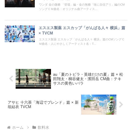
ワンダ 金の微糖 「登場」編・金の無糖「味に自信アリ」編のCM
ソングＣＭ曲名：オリジナル曲アーティス...
エスエス製薬 エスカップ「がんばる人々 横浜」篇
× TVCM
エスエス製薬 エスカップ「がんばる人々 横浜」篇のCMソングＣ
Ｍ曲名：人にやさしくアーティスト名：T...
au「夏のトビラ・英雄だけの夏」篇 × 松
田翔太・桐谷健太・濱田岳 CM曲：テキ
サスの黄色いバラ
アサヒ 十六茶「海辺でブレンド」篇 × 新
垣結衣 TVCM
ホーム
飲料水