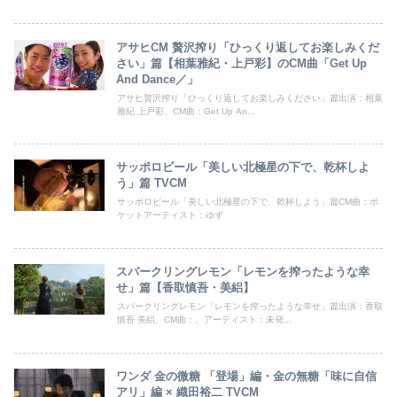
アサヒCM 贅沢搾り「ひっくり返してお楽しみくだ
さい」篇【相葉雅紀・上戸彩】のCM曲「Get Up
And Dance／」
アサヒ贅沢搾り「ひっくり返してお楽しみください」篇出演：相葉
雅紀 上戸彩、CM曲：Get Up An...
サッポロビール「美しい北極星の下で、乾杯しよ
う」篇 TVCM
サッポロビール「美しい北極星の下で、乾杯しよう」篇CM曲：ポ
ケットアーティスト：ゆず
スパークリングレモン「レモンを搾ったような幸
せ」篇【香取慎吾・美絽】
スパークリングレモン「レモンを搾ったような幸せ」篇出演：香取
慎吾 美絽、CM曲：、アーティスト：未発...
ワンダ 金の微糖 「登場」編・金の無糖「味に自信
アリ」編 × 織田裕二 TVCM