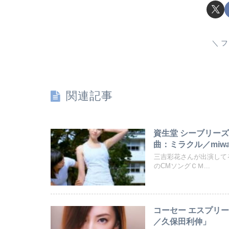
フ
関連記事
資生堂 シーブリーズ
曲：ミラクル／miw
三吉彩花さんが出演して
のCMソングＣＭ...
コーセー エスプリーク
／久保田利伸」