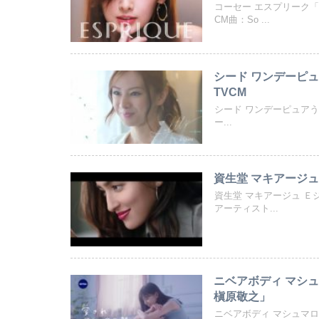
コーセー エスプリーク
CM曲：So ...
シード ワンデーピュア
TVCM
シード ワンデーピュアうる
ー...
資生堂 マキアージュ
資生堂 マキアージュ 
アーティスト...
ニベアボディ マシ
槇原敬之」
ニベアボディ マシュマ