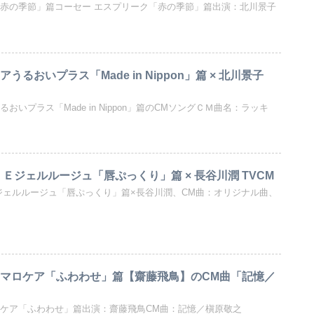
「赤の季節」篇コーセー エスプリーク「赤の季節」篇出演：北川景子
うるおいプラス「Made in Nippon」篇 × 北川景子
おいプラス「Made in Nippon」篇のCMソングＣＭ曲名：ラッキ
 Ｅジェルルージュ「唇ぷっくり」篇 × 長谷川潤 TVCM
Ｅジェルルージュ「唇ぷっくり」篇×長谷川潤、CM曲：オリジナル曲、
ュマロケア「ふわわせ」篇【齋藤飛鳥】のCM曲「記憶／
ロケア「ふわわせ」篇出演：齋藤飛鳥CM曲：記憶／槇原敬之