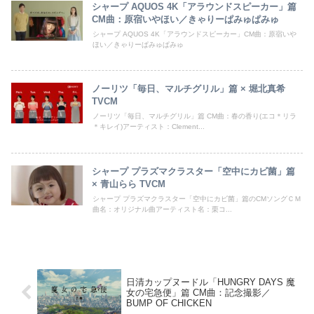
シャープ AQUOS 4K「アラウンドスピーカー」篇
CM曲：原宿いやほい／きゃりーぱみゅぱみゅ
シャープ AQUOS 4K「アラウンドスピーカー」CM曲：原宿いや
ほい／きゃりーぱみゅぱみゅ
ノーリツ「毎日、マルチグリル」篇 × 堀北真希
TVCM
ノーリツ「毎日、マルチグリル」篇 CM曲：春の香り(エコ＊リラ
＊キレイ)アーティスト：Clement...
シャープ プラズマクラスター「空中にカビ菌」篇
× 青山らら TVCM
シャープ プラズマクラスター「空中にカビ菌」篇のCMソングＣＭ
曲名：オリジナル曲アーティスト名：栗コ...
日清カップヌードル「HUNGRY DAYS 魔
女の宅急便」篇 CM曲：記念撮影／
BUMP OF CHICKEN