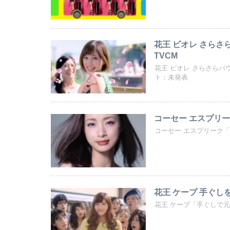
花王 ビオレ さらさ
TVCM
花王 ビオレ さらさら
ト：未発表
コーセー エスプリー
コーセー エスプリーク
花王 ケープ 手ぐし
花王 ケープ「手ぐしで