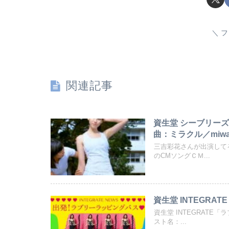
フ
関連記事
資生堂 シーブリーズ
曲：ミラクル／miw
三吉彩花さんが出演して
のCMソングＣＭ...
資生堂 INTEGRA
資生堂 INTEGRAT
スト名：...