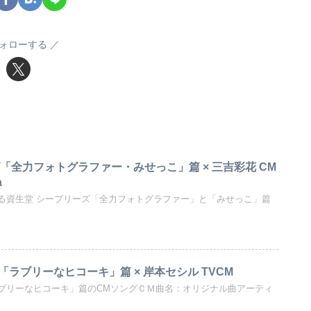
ォローする
「全力フォトグラファー・みせっこ」篇 × 三吉彩花 CM
a
る資生堂 シーブリーズ「全力フォトグラファー」と「みせっこ」篇
TE「ラブリーなヒコーキ」篇 × 岸本セシル TVCM
E「ラブリーなヒコーキ」篇のCMソングＣＭ曲名：オリジナル曲アーティ