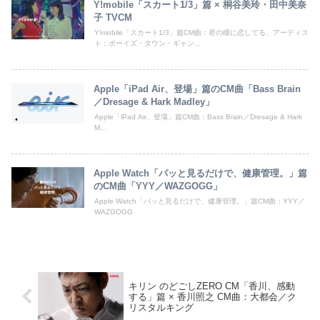
Y!mobile「スカート1/3」篇 × 桐谷美玲・田中美奈
子 TVCM
Y!mobile「スカート1/3」篇CM曲：君の瞳に恋してる、アーティス
ト：ボーイズ・タウン・ギャン...
Apple「iPad Air、登場」篇のCM曲「Bass Brain
／Dresage & Hark Madley」
Apple「iPad Air、登場」篇CM曲：Bass Brain／Dresage & Hark
M...
Apple Watch「パッと見るだけで、健康管理。」篇
のCM曲「YYY／WAZGOGG」
Apple Watch「パッと見るだけで、健康管理。」篇CM曲：YYY／
WAZGOGG
キリン のどごしZERO CM「香川、感動
する」篇 × 香川照之 CM曲：大都会／ク
リスタルキング