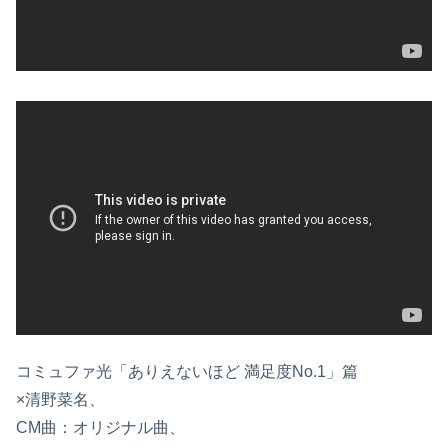
コミュファ光「ありえないほど 満足度No.1」篇
×清野菜名、
CM曲：オリジナル曲、