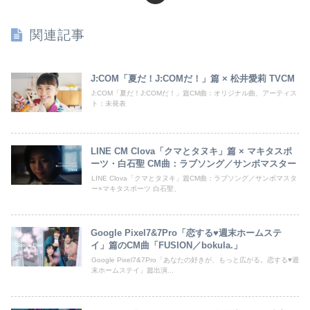
関連記事
J:COM「夏だ！J:COMだ！」篇 × 松井愛莉 TVCM
J:COM「夏だ！J:COMだ！」篇CM曲：オリジナル曲、アーティス
ト：未発表
LINE CM Clova「クマとタヌキ」篇 × マキタスポ
ーツ・白石聖 CM曲：ラブソング／サンボマスター
LINE Clova「クマとタヌキ」篇CM曲：ラブソング／サンボマスタ
ー×マキタスポーツ 白石聖、
Google Pixel7&7Pro「恋する♥週末ホームステ
イ」篇のCM曲「FUSION／bokula.」
Google Pixel7&7Pro「あなたの好きが、もっと広がる。恋する♥週
末ホームステイ」篇出演...