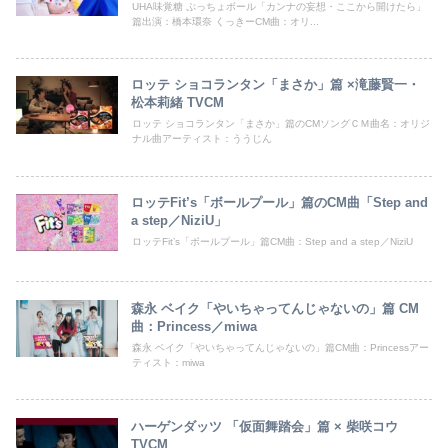
UHA味覚糖 ぷっちょボール「カンナの妄想・ここから開けたら」
篇出演：橋本環奈 くっきーCM曲：オリ...
ロッテ ショコランタン「まさか」篇 ×滝藤賢一・
松本莉緒 TVCM
ロッテ ショコランタン「まさか」篇のCMソングＣＭ曲名：オリジ
ナル曲アーティスト：ううじん
ロッテFit’s「ボールプール」篇のCM曲「Step and
a step／NiziU」
ロッテFit’s「ボールプール」篇CM曲：Step and a step／NiziU
森永 ベイク「やいちゃってんじゃないの」篇 CM
曲：Princess／miwa
森永 ベイク「やいちゃってんじゃないの」篇CM曲：Princessアー
ティスト：miwa
ハーゲンダッツ 「仮面舞踏会」篇 × 柴咲コウ
TVCM