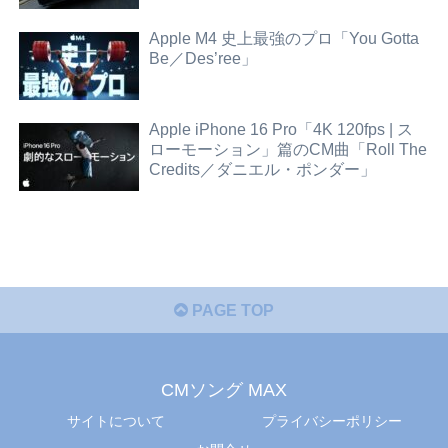
Apple M4 史上最強のプロ「You Gotta
Be／Des’ree」
Apple iPhone 16 Pro「4K 120fps | ス
ローモーション」篇のCM曲「Roll The
Credits／ダニエル・ポンダー」
PAGE TOP
CMソング MAX
サイトについて
プライバシーポリシー