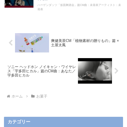
ハーゲンダッツ「仮面舞踏会」篇CM曲：未発表アーティスト：未
発表
爽健美茶CM「植物素材の贈りもの」篇 ×
土屋太鳳
ソニー ヘッドホン ノイキャン・ワイヤレ
ス「宇多田ヒカル」篇のCM曲：あなた／
宇多田ヒカル
ホーム
お菓子
カテゴリー