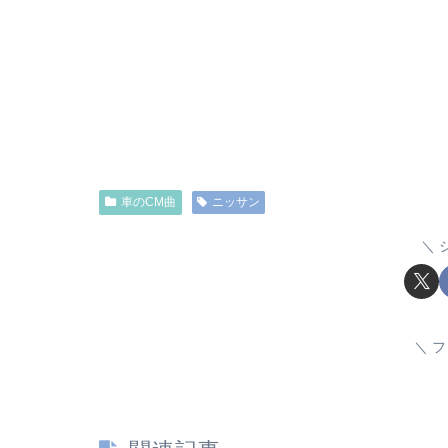
車のCM曲
ニッサン
フ