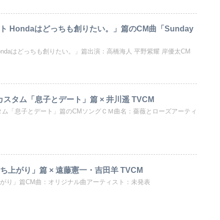
ト Hondaはどっちも創りたい。」篇のCM曲「Sunday
Hondaはどっちも創りたい。」篇出演：高橋海人 平野紫耀 岸優太CM
カスタム「息子とデート」篇 × 井川遥 TVCM
スタム「息子とデート」篇のCMソングＣＭ曲名：薔薇とローズアーティ
上がり」篇 × 遠藤憲­一・吉田羊 TVCM
上がり」篇CM曲：オリジナル曲アーティスト：未発表