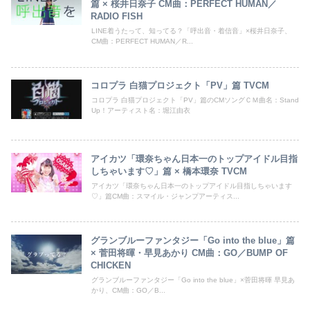
篇 × 桜井日奈子 CM曲：PERFECT HUMAN／
RADIO FISH
LINE着うたって、知ってる？「呼出音・着信音」×桜井日奈子、
CM曲：PERFECT HUMAN／R...
コロプラ 白猫プロジェクト「PV」篇 TVCM
コロプラ 白猫プロジェクト「PV」篇のCMソングＣＭ曲名：Stand
Up！アーティスト名：堀江由衣
アイカツ「環奈ちゃん日本一のトップアイドル目指
しちゃいます♡」篇 × 橋本環奈 TVCM
アイカツ「環奈ちゃん日本一のトップアイドル目指しちゃいます
♡」篇CM曲：スマイル・ジャンプアーティス...
グランブルーファンタジー「Go into the blue」篇
× 菅田将暉・早見あかり CM曲：GO／BUMP OF
CHICKEN
グランブルーファンタジー「Go into the blue」×菅田将暉 早見あ
かり、CM曲：GO／B...