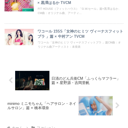
× 黒澤はるか TVCM
FIT HOUSE（フィットハウス）「G.W.セール」篇×黒澤はるか、
CM曲：オリジナル曲、アーティ...
ワコール 15SS「女神のヒミツ ヴィーナスフィット
ブラ 」篇 × 中村アン TVCM
ワコール「女神のヒミツ ヴィーナスフィットブラ 」篇CM曲：オ
リジナル曲アーティスト：未発表
日清のどん兵衛CM「ふっくらマフラー」
篇 × 星野源・吉岡里帆
minimo ミニモちゃん「ヘアサロン・ネイ
ルサロン」篇 × 橋本環奈
ホーム
ファション