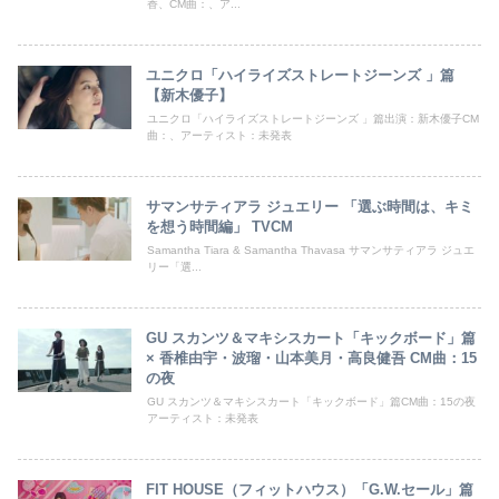
香、CM曲：、ア...
ユニクロ「ハイライズストレートジーンズ 」篇
【新木優子】
ユニクロ「ハイライズストレートジーンズ 」篇出演：新木優子CM
曲：、アーティスト：未発表
サマンサティアラ ジュエリー 「選ぶ時間は、キミ
を想う時間編」 TVCM
Samantha Tiara & Samantha Thavasa サマンサティアラ ジュエ
リー「選...
GU スカンツ＆マキシスカート「キックボード」篇
× 香椎由宇・波瑠・山本美月・高良健吾 CM曲：15
の夜
GU スカンツ＆マキシスカート「キックボード」篇CM曲：15の夜
アーティスト：未発表
FIT HOUSE（フィットハウス）「G.W.セール」篇