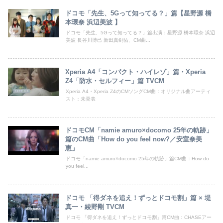
ドコモ「先生、5Gって知ってる？」篇【星野源 橋
本環奈 浜辺美波 】
ドコモ「先生、5Gって知ってる？」篇出演：星野源 橋本環奈 浜辺
美波 長谷川博己 新田真剣佑、CM曲...
Xperia A4「コンパクト・ハイレゾ」篇・Xperia
Z4「防水・セルフィー」篇 TVCM
Xperia A4・Xperia Z4のCMソングCM曲：オリジナル曲アーティ
スト：未発表
ドコモCM「namie amuro×docomo 25年の軌跡」
篇のCM曲「How do you feel now?／安室奈美
恵」
ドコモ「namie amuro×docomo 25年の軌跡」篇CM曲：How do
you feel...
ドコモ 「得ダネを追え！ずっとドコモ割」篇 × 堤
真一・綾野剛 TVCM
ドコモ 「得ダネを追え！ずっとドコモ割」篇CM曲：CHASEアー