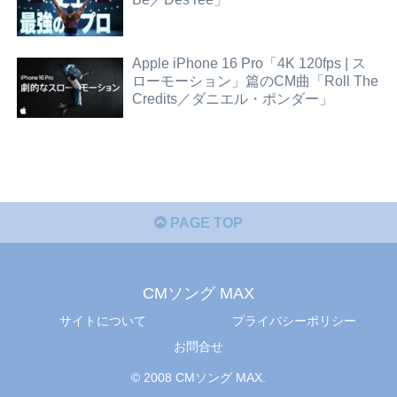
Apple iPhone 16 Pro「4K 120fps | ス
ローモーション」篇のCM曲「Roll The
Credits／ダニエル・ポンダー」
PAGE TOP
CMソング MAX
サイトについて
プライバシーポリシー
お問合せ
© 2008 CMソング MAX.