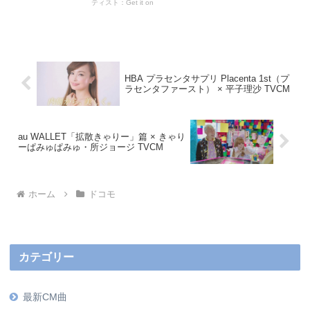
ティスト：Get it on
HBA プラセンタサプリ Placenta 1st（プ
ラセンタファースト） × 平子理沙 TVCM
au WALLET「拡散きゃりー」篇 × きゃり
ーぱみゅぱみゅ・所ジョージ TVCM
ホーム
ドコモ
カテゴリー
最新CM曲