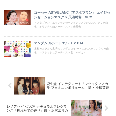
コーセー ASTABLANC（アスタブラン） エイジセ
ンセーションマスク × 天海祐希 TVCM
アスタブラン エイジセンセーションマスクのCMソングＣＭ曲
名：オリジナル曲アーティスト：未発表
マンダム ルシードエル ＴＶＣＭ
木村カエラさん出演のマンダム ルシードエルのCMソングＣＭ曲
名：マスタッシュアーティスト名：木村カエ...
資生堂 インテグレート「マツイクマスカ
ラ フェミニンボリューム」篇 × 小松菜奈
レノアハピネスCM ナチュラルフレグラ
ンス「穫れたての香り」篇 × 沢尻エリカ