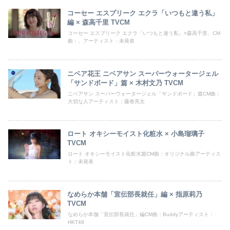
コーセー エスプリーク エクラ「いつもと違う私」
編 × 森高千里 TVCM
コーセー エスプリーク エクラ「いつもと違う私」×森高千里、CM
曲：、アーティスト：未発表
ニベア花王 ニベアサン スーパーウォータージェル
「サンドボード」篇 × 木村文乃 TVCM
ニベアサン スーパーウォータージェル「サンドボード」篇CM曲：
大切な人アーティスト：藤巻亮太
ロート オキシーモイスト化粧水 × 小島瑠璃子
TVCM
ロート オキシーモイスト化粧水篇CM曲：オリジナル曲アーティス
ト：未発表
なめらか本舗「宣伝部長就任」編 × 指原莉乃
TVCM
なめらか本舗「宣伝部長就任」編CM曲：Buddyアーティスト：
HKT48