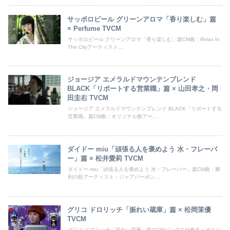
サッポロビール グリーンアロマ「香り楽しむ」篇
× Perfume TVCM
サッポロビール グリーンアロマ「香り楽しむ」篇CM曲：Relax In
The Cityアーティスト...
ジョージア エメラルドマウンテンブレンド
BLACK「リポートする営業職」篇 × 山田孝之・岡
田圭右 TVCM
ジョージア エメラルドマウンテンブレンド BLACK「リポートする
営業職」篇CM曲：オリジナル曲アー...
ダイドー miu「頑張る人を褒めよう 水・フレーバ
ー」篇 × 松井愛莉 TVCM
ダイドー miu「頑張る人を褒めよう 水・フレーバー」篇CM曲：勝
利の歌アーティスト：ジャアバーボン...
グリコ ドロリッチ「振れい蔵庫」篇 × 松岡茉優
TVCM
グリコ ドロリッチ「振れい蔵庫」篇のCMソングＣＭ曲名：オリジ