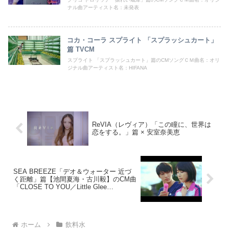
ナル曲アーティスト名：未発表
コカ・コーラ スプライト 「スプラッシュカート」
篇 TVCM
スプライト 「スプラッシュカート」篇のCMソングＣＭ曲名：オリ
ジナル曲アーティスト名：HIFANA
ReVIA（レヴィア）「この瞳に、世界は
恋をする。」篇 × 安室奈美恵
SEA BREEZE「デオ＆ウォーター 近づ
く距離」篇【池間夏海・古川毅】のCM曲
「CLOSE TO YOU／Little Glee
Monster」
ホーム
飲料水