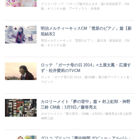
グリコ パナップ「パナップ魅力伝えます」篇×吉高由里子、CM
曲：オリジナル曲、アーティスト：未発表
明治メルティーキッスCM「雪原のピアノ」篇【新
垣結衣】
明治メルティーキッス「雪原のピアノ」篇出演：新垣結衣、CM
曲：オリジナル曲
ロッテ 「ガーナ母の日 2014」×土屋太鳳・広瀬す
ず・松井愛莉のTVCM
ロッテ 「ガーナ母の日 2014」篇CM曲：春の歌アーティスト名：
スピッツ
カロリーメイト「夢の背中」篇 × 村上虹郎・神野
三鈴 CM曲：3月9日／藤巻亮太
カロリーメイト「夢の背中」CM曲：3月9日／藤巻亮太×村上虹郎
神野三鈴、
グリコ プリッツ「夢中時間 デビュー・アルバム」