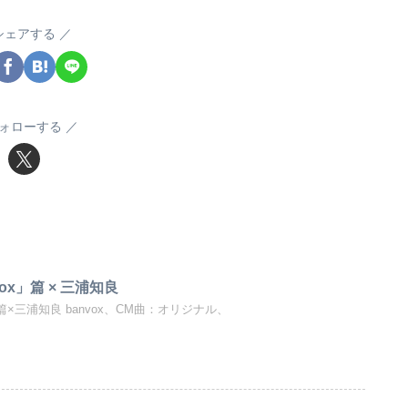
シェアする
ォローする
ox」篇 × 三浦知良
篇×三浦知良 banvox、CM曲：オリジナル、