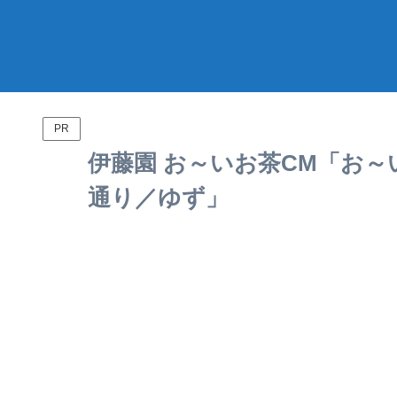
PR
伊藤園 お～いお茶CM「お～
通り／ゆず」