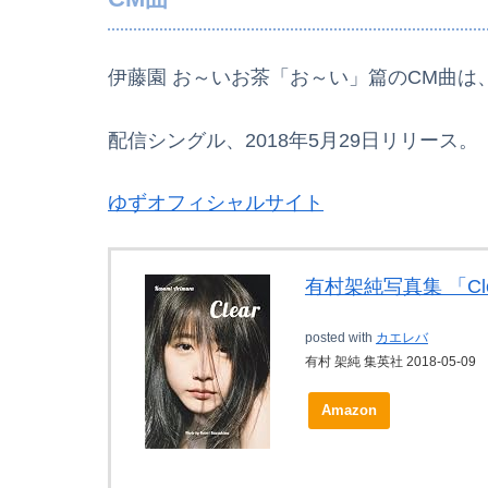
伊藤園 お～いお茶「お～い」篇のCM曲は
配信シングル、2018年5月29日リリース。
ゆずオフィシャルサイト
有村架純写真集 「Cle
posted with
カエレバ
有村 架純 集英社 2018-05-09
Amazon