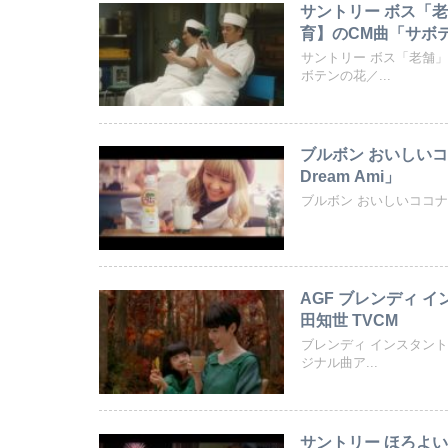
サントリー ボス「
育】のCM曲「サボ
サントリー ボス「老舗」
ボテンの花／...
ブルボン おいしい
Dream Ami」
ブルボン おいしいココナ
AGF ブレンディ 
田知世 TVCM
ブレンディ インスタント
ジナル曲ア...
サントリー ほろよい「ho