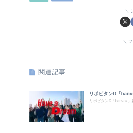
フ
関連記事
リポビタンD「banv
リポビタンD「banvox」