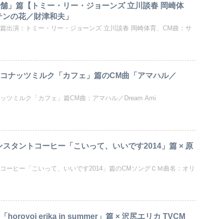
老舗」篇【トミー・リー・ジョーンズ 立川談春 岡崎体
テンの花／財津和夫」
篇出演：トミー・リー・ジョーンズ 立川談春 岡崎体育、CM曲：サ
ココナッツミルク「カフェ」篇のCM曲「アマハル／
ッツミルク「カフェ」篇CM曲：アマハル／Dream Ami
インスタントコーヒー「こいって、いいです2014」篇 × 原
コーヒー「こいって、いいです2014」篇のCMソングＣＭ曲名：オリ
royoi erika in summer」篇 × 沢尻エリカ TVCM