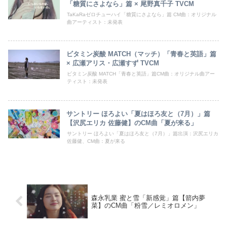
「糖質にさよなら」篇 × 尾野真千子 TVCM
TaKaRaゼロチューハイ「糖質にさよなら」篇 CM曲：オリジナル
曲アーティスト：未発表
ビタミン炭酸 MATCH（マッチ）「青春と英語」篇
× 広瀬アリス・広瀬すず TVCM
ビタミン炭酸 MATCH「青春と英語」篇CM曲：オリジナル曲アー
ティスト：未発表
サントリー ほろよい「夏はほろ友と（7月）」篇
【沢尻エリカ 佐藤健】のCM曲「夏が来る」
サントリー ほろよい「夏はほろ友と（7月）」篇出演：沢尻エリカ
佐藤健、CM曲：夏が来る
森永乳業 蜜と雪「新感覚」篇【箭内夢
菜】のCM曲「粉雪／レミオロメン」