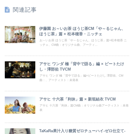
関連記事
伊藤園 お～いお茶 ほうじ茶CM「や～るじゃん、
ほうじ茶」篇 × 松本穂香・ニッチェ
お～いお茶 ほうじ茶「や～るじゃん、ほうじ茶」篇×松本穂香 ニ
ッチェ、CM曲：オリジナル曲、アーティ...
アサヒ ワンダ 極「背中で語る」編 × ビートたけ
し・澤部佑 TVCM
アサヒ ワンダ 極「背中で語る」編×ビートたけし 澤部佑、CM
曲：、アーティスト：未発表
アサヒ 十六茶「利休」篇 × 新垣結衣 TVCM
アサヒ 十六茶「利休」篇CM曲：オリジナル曲アーティスト：未発
表
TaKaRa果汁入り糖質ゼロチューハイ-ゼロ仕立て-