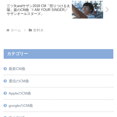
三ツ矢andサザン2018 CM「照りつける太
陽」篇のCM曲「I AM YOUR SINGER／
サザンオールスターズ」
ホーム
飲料水
カテゴリー
最新CM曲
通信のCM曲
AppleのCM曲
googleのCM曲