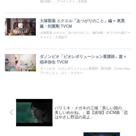
篇CM曲：、アーティスト：未発表
大塚製薬 エクエル「あつがりのこと」編 × 奥貫
薫・利重剛 TVCM
大塚製薬 エクエル「あつがりのこと」編CM曲：オリジナル曲アー
ティスト：大貫妙子
ダノンビオ「ビオレボリューション看護師」篇 ×
稲本弥生 TVCM
ダノンビオ「ビオレボリューション看護師」篇CM曲：Come Alive
アーティスト：エミ・マイヤー
パリミキ・メガネの三城「美しい国の、
美しいめがね。」篇【波瑠】のCM曲「恋
はやさし野辺の花よ」