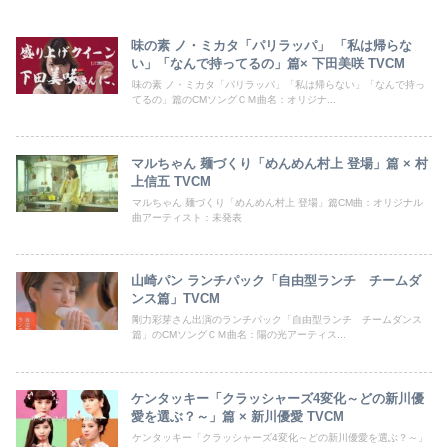
味の素 ノ・ミカタ「パリラッパ」 「私は帰らな
い」「なんで持ってるの」篇× 下田美咲 TVCM
味の素 ノ・ミカタ「パリラッパ」「私は帰らない」「なんで持っ
てるの」篇のCMソングＣＭ曲名：オリジナ...
マルちゃん 麺づくり「めんめん村上 登場」篇 × 村
上信五 TVCM
マルちゃん 麺づくり「めんめん村上 登場」篇CM曲：オリジナル
曲アーティスト：未発表
山崎パン ランチパック「自由型ランチ チームダ
ンス篇」TVCM
剛力彩芽さん出演のランチパック「自由型ランチ チームダンス
篇」のCMソングＣＭ曲名：陽の光アーティス...
ケンタッキー「クラッシャーズ4変化～どの新川優
愛を選ぶ？～」篇 × 新川優愛 TVCM
ケンタッキー「クラッシャーズ4変化～どの新川優愛を選ぶ？～」