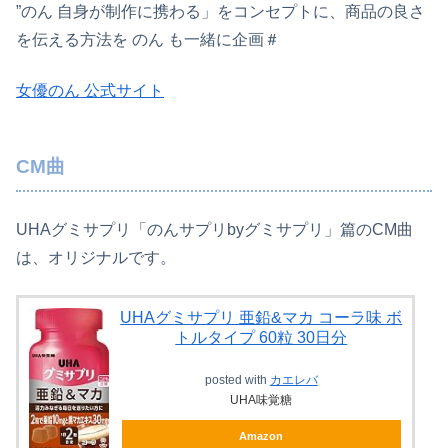
”のん 自身が制作に携わる」をコンセプトに、商品の良さ
を伝える方法を のん も一緒に企画＃
女優のん 公式サイト
CM曲
UHAグミサプリ「のんサプリbyグミサプリ」篇のCM曲
は、オリジナルです。
UHAグミサプリ 亜鉛&マカ コーラ味 ボ
トルタイプ 60粒 30日分
posted with
カエレバ
UHA味覚糖
Amazon