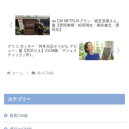
au CM NETFLIXプラン「紙芝居屋さん」
篇【菅田将暉・松田翔太・桐谷健太・濱
田岳】
グリコ ポッキー「何本分話そうかな デビ
ュー」篇【宮沢りえ】のCM曲「マジェス
ティック／B’z」
ホーム
車のCM曲
カテゴリー
最新CM曲