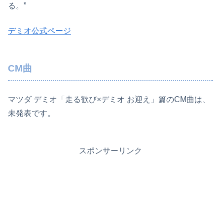
る。”
デミオ公式ページ
CM曲
マツダ デミオ「走る歓び×デミオ お迎え」篇のCM曲は、
未発表です。
スポンサーリンク