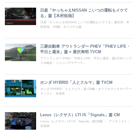
日産「やっちゃえNISSAN こいつの運転もイケて
る」篇【木村拓哉】
日産「やっちゃえNISSAN こいつの運転もイケてる」篇出演：木
村拓哉、CM曲：オリジナル曲
三菱自動車 アウトランダー PHEV「PHEV LIFE・
平日と週末」篇 × 唐沢寿明 TVCM
アウトランダー PHEV「PHEV LIFE・平日と週末」篇のCMソング
ＣＭ曲名：ジャンバラヤアーテ...
ホンダ HYBRID「人とクルマ」篇 TVCM
ホンダ HYBRID「人とクルマ」篇 CM曲：オクラホマミキサーアー
ティスト：未発表
Lexus（レクサス）LTI IS「Signals」篇 CM
Lexus（レクサス）LTI IS「Signals」篇CM曲：、アーティスト：
未発表