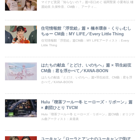
マイナビ賃貸「知らないの？」篇×谷口めぐ 福岡聖菜 小栗有以 樋
渡結依 久保怜音、CM曲：、アーティ...
住宅情報館「浮世絵」篇 × 橋本環奈・くりぃむし
ちゅー CM曲：MY LIFE／Every Little Thing
住宅情報館「浮世絵」篇CM曲：MY LIFEアーティスト：Every
Little Thing
はたちの献血「とどけ、いのちへ」篇 × 羽生結弦
CM曲：君を浮かべて／KANA-BOON
はたちの献血「とどけ、いのちへ」篇×羽生結弦、CM曲：君を浮
かべて／KANA-BOON
Hulu「喫茶フールー冬 ヒーローズ・リボーン」篇
× 劇団ひとり TVCM
Hulu「喫茶フールー冬 ヒーローズ・リボーン」篇CM曲：オリジナ
ル曲アーティスト：未発表
ユーキャン「ローラとアンナのユーキャンで学ぼ