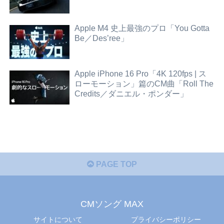
Apple M4 史上最強のプロ「You Gotta
Be／Des’ree」
Apple iPhone 16 Pro「4K 120fps | ス
ローモーション」篇のCM曲「Roll The
Credits／ダニエル・ポンダー」
PAGE TOP
CMソング MAX
サイトについて
プライバシーポリシー