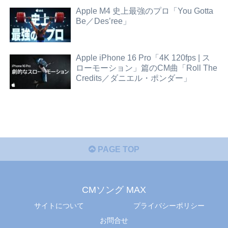
Apple M4 史上最強のプロ「You Gotta
Be／Des’ree」
Apple iPhone 16 Pro「4K 120fps | ス
ローモーション」篇のCM曲「Roll The
Credits／ダニエル・ポンダー」
PAGE TOP
CMソング MAX
サイトについて
プライバシーポリシー
お問合せ