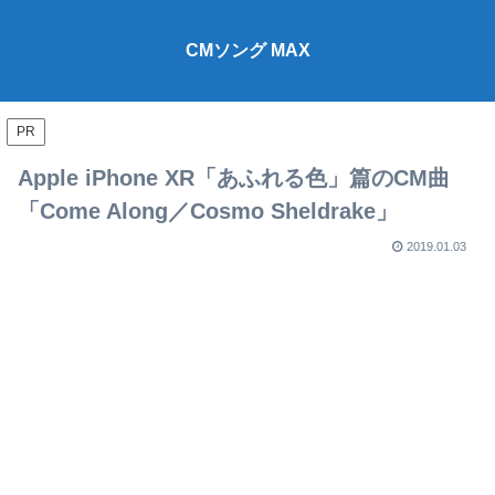
CMソング MAX
PR
Apple iPhone XR「あふれる色」篇のCM曲
「Come Along／Cosmo Sheldrake」
2019.01.03