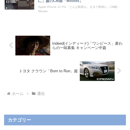
に」篇のCM曲「Movies」
Apple iPhone 12 Pro「どんな動画も、まるで映画に」CM曲：
Movies
Indeed(インディード)「ワンピース」麦わ
らの一味募集 キャンペーン中篇
トヨタ クラウン「Born to Run」篇
ホーム
通信
カテゴリー