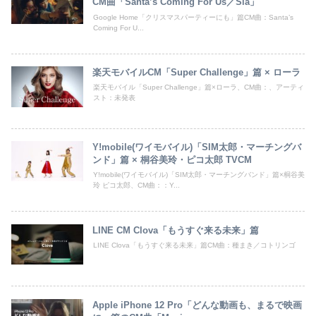
CM曲「Santa’s Coming For Us／Sia」
Google Home「クリスマスパーティーにも」篇CM曲：Santa’s
Coming For U...
楽天モバイルCM「Super Challenge」篇 × ローラ
楽天モバイル「Super Challenge」篇×ローラ、CM曲：、アーティ
スト：未発表
Y!mobile(ワイモバイル)「SIM太郎・マーチングバ
ンド」篇 × 桐谷美玲・ピコ太郎 TVCM
Y!mobile(ワイモバイル)「SIM太郎・マーチングバンド」篇×桐谷美
玲 ピコ太郎、CM曲：：Y...
LINE CM Clova「もうすぐ来る未来」篇
LINE Clova「もうすぐ来る未来」篇CM曲：種まき／コトリンゴ
Apple iPhone 12 Pro「どんな動画も、まるで映画