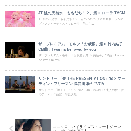
JT 桃の天然水「ももだち！？」篇 × ローラ TVCM
JT 桃の天然水「ももだち！？」篇のCMソングＣＭ曲名：ラムのラ
ブソングアーティスト：ローラ・畠山さ...
ザ・プレミアム・モルツ「お歳暮」篇 × 竹内結子
CM曲：I wanna be loved by you
ザ・プレミアム・モルツ「お歳暮」篇×竹内結子、CM曲：I wanna
be loved by you
サントリー 「響 THE PRESENTATION」篇 × マー
ティン・フリーマン 長谷川博己 TVCM
サントリー 「響 THE PRESENTATION」篇CM曲：七人の侍「侍
のテーマ」作曲家：早坂文雄...
ユニクロ「ハイライズストレートジーン