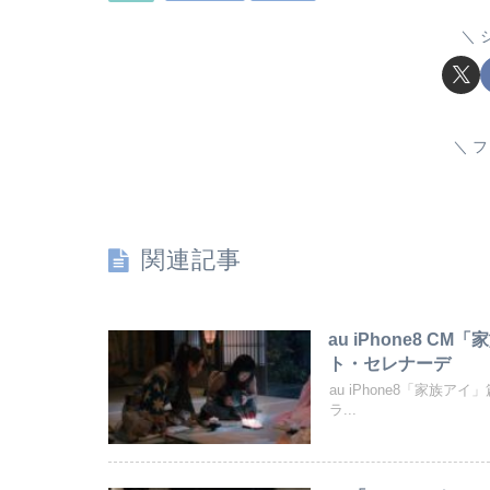
フ
関連記事
au iPhone8 
ト・セレナーデ
au iPhone8「家族
ラ...