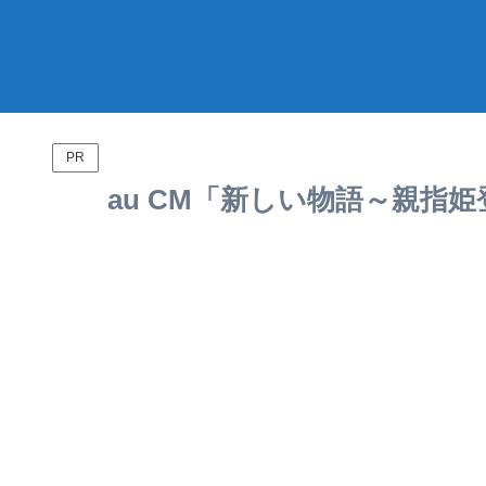
PR
au CM「新しい物語～親指