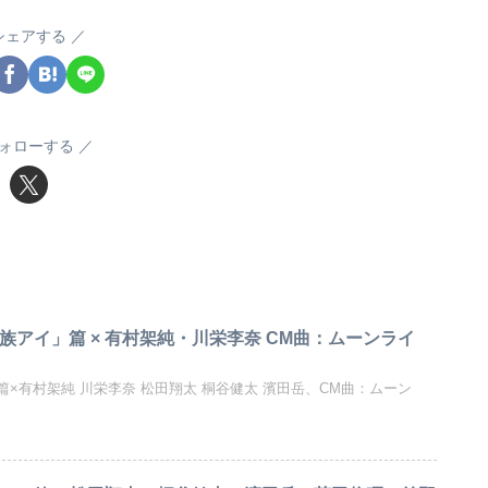
シェアする
ォローする
CM「家族アイ」篇 × 有村架純・川栄李奈 CM曲：ムーンライ
アイ」篇×有村架純 川栄李奈 松田翔太 桐谷健太 濱田岳、CM曲：ムーン