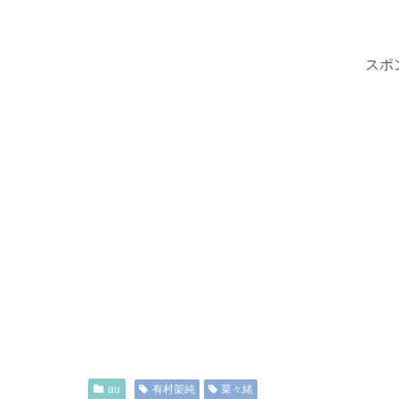
スポ
au
有村架純
菜々緒