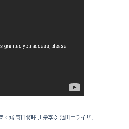
 菜々緒 菅田将暉 川栄李奈 池田エライザ、