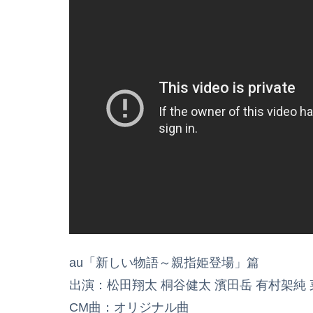
au「新しい物語～親指姫登場」篇
出演：松田翔太 桐谷健太 濱田岳 有村架純
CM曲：オリジナル曲