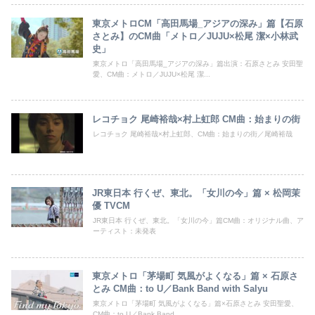
東京メトロCM「高田馬場_アジアの深み」篇【石原
さとみ】のCM曲「メトロ／JUJU×松尾 潔×小林武
史」
東京メトロ「高田馬場_アジアの深み」篇出演：石原さとみ 安田聖
愛、CM曲：メトロ／JUJU×松尾 潔...
レコチョク 尾崎裕哉×村上虹郎 CM曲：始まりの街
レコチョク 尾崎裕哉×村上虹郎、CM曲：始まりの街／尾崎裕哉
JR東日本 行くぜ、東北。「女川の今」篇 × 松岡茉
優 TVCM
JR東日本 行くぜ、東北。「女川の今」篇CM曲：オリジナル曲、ア
ーティスト：未発表
東京メトロ「茅場町 気風がよくなる」篇 × 石原さ
とみ CM曲：to U／Bank Band with Salyu
東京メトロ「茅場町 気風がよくなる」篇×石原さとみ 安田聖愛、
CM曲：to U／Bank Band ...