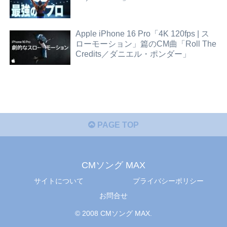
Apple iPhone 16 Pro「4K 120fps | ス
ローモーション」篇のCM曲「Roll The
Credits／ダニエル・ポンダー」
PAGE TOP
CMソング MAX
サイトについて
プライバシーポリシー
お問合せ
© 2008 CMソング MAX.