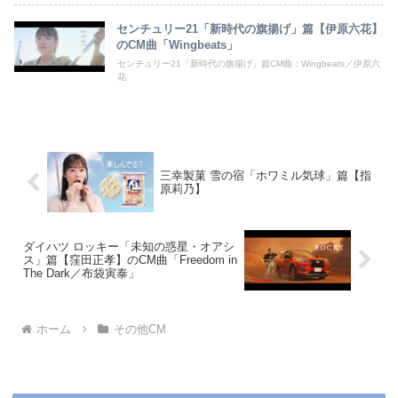
センチュリー21「新時代の旗揚げ」篇【伊原六花】
のCM曲「Wingbeats」
センチュリー21「新時代の旗揚げ」篇CM曲：Wingbeats／伊原六
花
三幸製菓 雪の宿「ホワミル気球」篇【指
原莉乃】
ダイハツ ロッキー「未知の惑星・オアシ
ス」篇【窪田正孝】のCM曲「Freedom in
The Dark／布袋寅泰」
ホーム
その他CM