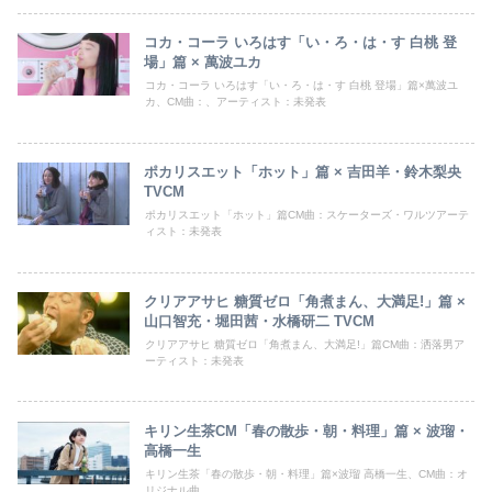
コカ・コーラ いろはす「い・ろ・は・す 白桃 登
場」篇 × 萬波ユカ
コカ・コーラ いろはす「い・ろ・は・す 白桃 登場」篇×萬波ユ
カ、CM曲：、アーティスト：未発表
ポカリスエット「ホット」篇 × 吉田羊・鈴木梨央
TVCM
ポカリスエット「ホット」篇CM曲：スケーターズ・ワルツアーテ
ィスト：未発表
クリアアサヒ 糖質ゼロ「角煮まん、大満足!」篇 ×
山口智充・堀田茜・水橋研二 TVCM
クリアアサヒ 糖質ゼロ「角煮まん、大満足!」篇CM曲：洒落男ア
ーティスト：未発表
キリン生茶CM「春の散歩・朝・料理」篇 × 波瑠・
高橋一生
キリン生茶「春の散歩・朝・料理」篇×波瑠 高橋一生、CM曲：オ
リジナル曲、