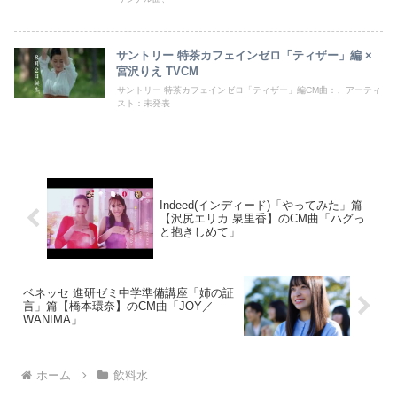
サントリー 特茶カフェインゼロ「ティザー」編 ×
宮沢りえ TVCM
サントリー 特茶カフェインゼロ「ティザー」編CM曲：、アーティ
スト：未発表
Indeed(インディード)「やってみた」篇
【沢尻エリカ 泉里香】のCM曲「ハグっ
と抱きしめて」
ベネッセ 進研ゼミ中学準備講座「姉の証
言」篇【橋本環奈】のCM曲「JOY／
WANIMA」
ホーム
飲料水