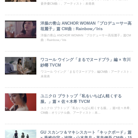
蒼井優CM曲：、アーティスト：未発表
洋服の青山 ANCHOR WOMAN「プロデューサー高
垣麗子」篇 CM曲：Rainbow／Iris
洋服の青山 ANCHOR WOMAN「プロデューサー高垣麗子」篇CM
曲：Rainbow／Iris
ワコール ウイング「まるでヌードブラ」編 × 市川
紗椰 TVCM
ワコール ウイング「まるでヌードブラ」編CM曲：アーティスト：
未発表
ユニクロ ブラトップ「私をいちばん軽くする
服。」篇 × 佐々木希 TVCM
ユニクロ ブラトップ「私をいちばん軽くする服。」篇×佐々木希、
CM曲：オリジナル曲、アーティスト：未...
GU スカンツ＆マキシスカート「キックボード」篇
× 香椎由宇・波瑠・山本美月・高良健吾 CM曲：15