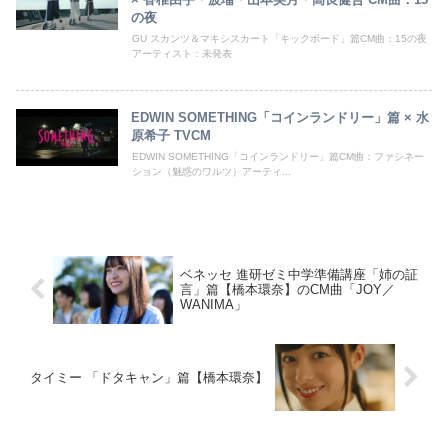
の夜
GU スカンツ＆マキシスカート「キックボード」篇CM曲：15の夜
アーティスト：未発表
EDWIN SOMETHING「コインランドリー」篇 × 水
原希子 TVCM
EDWIN SOMETHING「コインランドリー」篇CM曲：ファシネー
ション（魅惑のワルツ）アーティ...
ベネッセ 進研ゼミ中学準備講座「姉の証
言」篇【橋本環奈】のCM曲「JOY／
WANIMA」
タイミー 「ドタキャン」篇【橋本環奈】