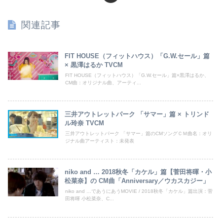
関連記事
FIT HOUSE（フィットハウス）「G.W.セール」篇
× 黒澤はるか TVCM
FIT HOUSE（フィットハウス）「G.W.セール」篇×黒澤はるか、
CM曲：オリジナル曲、アーティ...
三井アウトレットパーク 「サマー」篇 × トリンド
ル玲奈 TVCM
三井アウトレットパーク 「サマー」篇のCMソングＣＭ曲名：オリ
ジナル曲アーティスト：未発表
niko and … 2018秋冬「カケル」篇【菅田将暉・小
松菜奈】の CM曲「Anniversary／ウカスカジー」
niko and …であうにあうMOVIE / 2018秋冬「カケル」篇出演：菅
田将暉 小松菜奈、C...