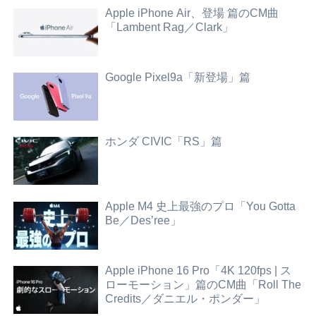
Apple iPhone Air、登場 篇のCM曲
「Lambent Rag／Clark」
Google Pixel9a「新登場」篇
ホンダ CIVIC「RS」篇
Apple M4 史上最強のプロ「You Gotta
Be／Des’ree」
Apple iPhone 16 Pro「4K 120fps | ス
ローモーション」篇のCM曲「Roll The
Credits／ダニエル・ポンダー」