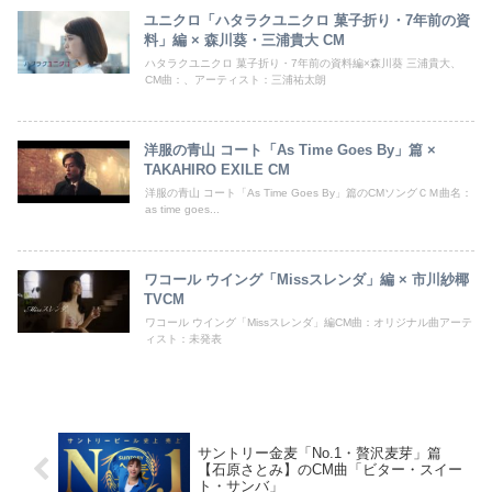
ユニクロ「ハタラクユニクロ 菓子折り・7年前の資
料」編 × 森川葵・三浦貴大 CM
ハタラクユニクロ 菓子折り・7年前の資料編×森川葵 三浦貴大、
CM曲：、アーティスト：三浦祐太朗
洋服の青山 コート「As Time Goes By」篇 ×
TAKAHIRO EXILE CM
洋服の青山 コート「As Time Goes By」篇のCMソングＣＭ曲名：
as time goes...
ワコール ウイング「Missスレンダ」編 × 市川紗椰
TVCM
ワコール ウイング「Missスレンダ」編CM曲：オリジナル曲アーテ
ィスト：未発表
サントリー金麦「No.1・贅沢麦芽」篇
【石原さとみ】のCM曲「ビター・スイー
ト・サンバ」