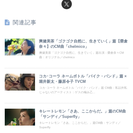
関連記事
爽健美茶「ゴクゴク自然に、生きていく」篇【榮倉
奈々】のCM曲「chelmico」
爽健美茶「ゴクゴク自然に、生きていく」篇出演：榮倉奈々CM
曲：オリジナル／chelmico
コカ･コーラ ネームボトル「バイク・バンド」篇 ×
堀井新太・藤原令子 TVCM
コカ･コーラ ネームボトル「バイク・バンド」篇 CM曲：私以外私
じゃないのアーティスト：ゲスの極み乙...
キレートレモン「さあ、ここからだ。」篇のCM曲
「サンディ／Superfly」
キレートレモン「さあ、ここからだ。」篇CM曲：サンディ／
Superfly