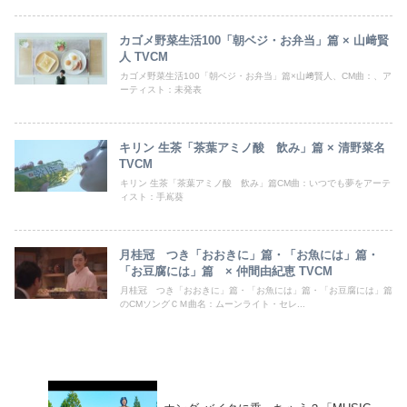
カゴメ野菜生活100「朝ベジ・お弁当」篇 × 山﨑賢
人 TVCM
カゴメ野菜生活100「朝ベジ・お弁当」篇×山﨑賢人、CM曲：、ア
ーティスト：未発表
キリン 生茶「茶葉アミノ酸 飲み」篇 × 清野菜名
TVCM
キリン 生茶「茶葉アミノ酸 飲み」篇CM曲：いつでも夢をアーテ
ィスト：手嶌葵
月桂冠 つき「おおきに」篇・「お魚には」篇・
「お豆腐には」篇 × 仲間由紀恵 TVCM
月桂冠 つき「おおきに」篇・「お魚には」篇・「お豆腐には」篇
のCMソングＣＭ曲名：ムーンライト・セレ...