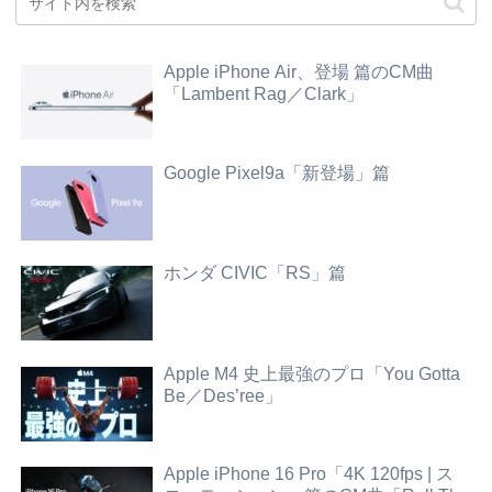
Apple iPhone Air、登場 篇のCM曲
「Lambent Rag／Clark」
Google Pixel9a「新登場」篇
ホンダ CIVIC「RS」篇
Apple M4 史上最強のプロ「You Gotta
Be／Des’ree」
Apple iPhone 16 Pro「4K 120fps | ス