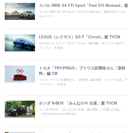
スバル WRX S4 STI Sport「Feel STI Moment」篇
スバル WRX S4 STI Sport「Feel STI Moment」篇WEBオリジナ
ルムービー...
LEXUS（レクサス）GS F「Circuit」篇 TVCM
LEXUS（レクサス）GS F「Circuit」篇CM曲：オリジナル曲アー
ティスト：未発表
トヨタ「TRY!PRIUS」プリウス試乗味ガム「原材
料」編 CM
トヨタ プリウス試乗味ガム「原材料」編CM曲：オリジナル曲、ア
ーティスト：未発表
ホンダ N-BOX 「みんなのＮ 出産」篇 TVCM
ホンダ N-BOX 「みんなのＮ 出産」篇CM曲：この愛よ永遠に
（TAKARAZUKA FOREVE...