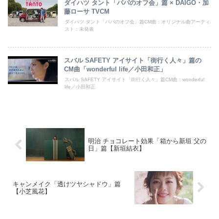
ダイハツ タント「パパのオフ会」篇 × DAIGO・加
藤ローサ TVCM
ダイハツ タント「パパのオフ会」篇CM曲：オリジナル曲アーティ
スト：未発表
スバル SAFETY アイサイト「街行く人々」篇の
CM曲「wonderful life／小田和正」
スバル SAFETY アイサイト「街行く人々」篇CM曲：wonderful
life／小田和正
明治 チョコレート効果「箱から新垣 父の
日」篇【新垣結衣】
キャンメイク「透けツヤシャドウ」篇
【小芝風花】