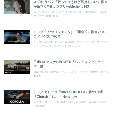
スズキ ラパン「歌っちゃうほど気持ちいい」篇 ×
松島花 CM曲：ラブリー/Michelle143
スズキ ラパン「歌っちゃうほど気持ちいい」篇×松島花、CM曲：
ラブリー/Michelle143
トヨタ Sienta（シエンタ）「開会式」篇 × ハメス
ロドリゲス TVCM
トヨタ シエンタ「開会式」篇CM曲：マシュ・ケ・ナーダアーティ
スト：セルジオ・メンデス＆ブラジル’６...
日産CM セレナe-POWER「ハンティングドライ
ブ」篇
日産 セレナe-POWER「ハンティングドライブ」篇CM曲：オリジ
ナル曲
トヨタ カローラ「After COROLLA」篇のCM曲
「Church／Samm Henshaw」
トヨタ カローラ「After COROLLA」篇CM曲：Church／Samm
Henshaw