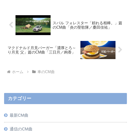
スバル フォレスター「頼れる相棒。」篇
のCM曲「炎の聖歌隊／桑田佳祐」
マクドナルド月見バーガー「濃厚とろ～
り月見 父」篇のCM曲「三日月／絢香」
ホーム
車のCM曲
カテゴリー
最新CM曲
通信のCM曲