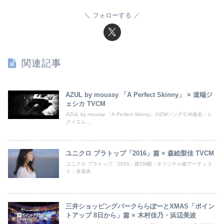
フォローする
関連記事
AZUL by moussy 「A Perfect Skinny」 × 道端ジ
ェシカ TVCM
AZUL by moussy 「A Perfect Skinny」のCMソングＣＭ曲名：レ
クイエム ...
ユニクロ ブラトップ「2016」篇 × 森絵梨佳 TVCM
ユニクロ ブラトップ「2016」篇CM曲：オリジナル曲アーティス
ト：未発表
三井ショッピングパークららぽーとXMAS「ポイン
トアップ 8日から」篇 × 木村佳乃・浜辺美波