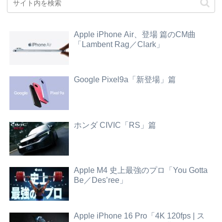
Apple iPhone Air、登場 篇のCM曲
「Lambent Rag／Clark」
Google Pixel9a「新登場」篇
ホンダ CIVIC「RS」篇
Apple M4 史上最強のプロ「You Gotta
Be／Des’ree」
Apple iPhone 16 Pro「4K 120fps | ス