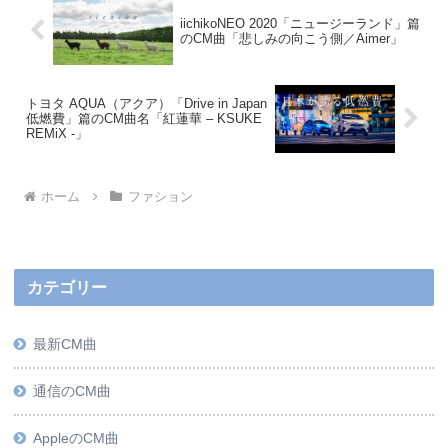
iichikoNEO 2020「ニュージーランド」篇
のCM曲「悲しみの向こう側／Aimer」
トヨタ AQUA（アクア）「Drive in Japan
低燃費」篇のCM曲名「紅蓮華 – KSUKE
REMiX -」
ホーム
ファション
カテゴリー
最新CM曲
通信のCM曲
AppleのCM曲