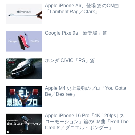
Apple iPhone Air、登場 篇のCM曲
「Lambent Rag／Clark」
Google Pixel9a「新登場」篇
ホンダ CIVIC「RS」篇
Apple M4 史上最強のプロ「You Gotta
Be／Des’ree」
Apple iPhone 16 Pro「4K 120fps | ス
ローモーション」篇のCM曲「Roll The
Credits／ダニエル・ポンダー」