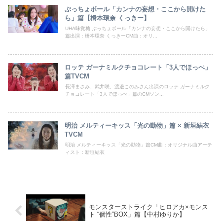
ぷっちょボール「カンナの妄想・ここから開けた
ら」篇【橋本環奈 くっきー】
UHA味覚糖 ぷっちょボール「カンナの妄想・ここから開けたら」
篇出演：橋本環奈 くっきーCM曲：オリ...
ロッテ ガーナミルクチョコレート「3人でほっぺ」
篇TVCM
長澤まさみ、武井咲、渡邉このみさん出演のロッテ ガーナミルク
チョコレート「3人でほっぺ」篇のCMソン...
明治 メルティーキッス「光の動物」篇 × 新垣結衣
TVCM
明治 メルティーキッス「光の動物」篇CM曲：オリジナル曲アーテ
ィスト：新垣結衣
モンスターストライク「ヒロアカ×モンス
ト “個性”BOX」篇【中村ゆりか】