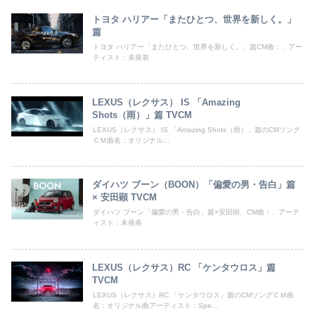
トヨタ ハリアー「またひとつ、世界を新しく。」
篇
トヨタ ハリアー「またひとつ、世界を新しく。」篇CM曲：、アー
ティスト：未発表
LEXUS（レクサス） IS 「Amazing
Shots（雨）」篇 TVCM
LEXUS（レクサス） IS 「Amazing Shots（雨）」篇のCMソング
ＣＭ曲名：オリジナル...
ダイハツ ブーン（BOON）「偏愛の男・告白」篇
× 安田顕 TVCM
ダイハツ ブーン「偏愛の男・告白」篇×安田顕、CM曲：、アーテ
ィスト：未発表
LEXUS（レクサス）RC 「ケンタウロス」篇
TVCM
LEXUS（レクサス）RC 「ケンタウロス」篇のCMソングＣＭ曲
名：オリジナル曲アーティスト：Spe...