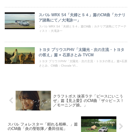
スバル WRX S4「夫婦とＳ４」篇のCM曲「カナリ
ア諸島にて／大滝詠一」
スバル WRX S4「夫婦とＳ４」篇CM曲：カナリア諸島にてアーテ
ィスト：大滝詠一
トヨタ プリウスPHV「太陽光・次の主流・トヨタ
の答え」篇 × 石原さとみ TVCM
トヨタ プリウスPHV「太陽光・次の主流・トヨタの答え」篇×石原
さとみ、CM曲：Chorale VI...
クラフトボス 抹茶ラテ「ピースにいこう
ぜ」篇【見上愛】のCM曲「ザ☆ピ～ス！
／モーニング娘。」
スバル フォレスター「頼れる相棒。」篇
のCM曲「炎の聖歌隊／桑田佳祐」