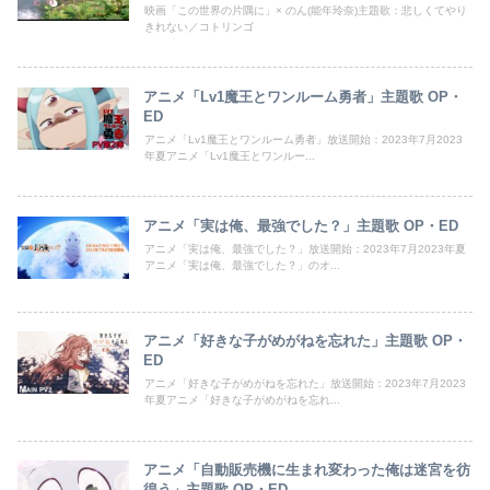
映画「この世界の片隅に」× のん(能年玲奈)主題歌：悲しくてやり
きれない／コトリンゴ
アニメ「Lv1魔王とワンルーム勇者」主題歌 OP・
ED
アニメ「Lv1魔王とワンルーム勇者」放送開始：2023年7月2023
年夏アニメ「Lv1魔王とワンルー...
アニメ「実は俺、最強でした？」主題歌 OP・ED
アニメ「実は俺、最強でした？」放送開始：2023年7月2023年夏
アニメ「実は俺、最強でした？」のオ...
アニメ「好きな子がめがねを忘れた」主題歌 OP・
ED
アニメ「好きな子がめがねを忘れた」放送開始：2023年7月2023
年夏アニメ「好きな子がめがねを忘れ...
アニメ「自動販売機に生まれ変わった俺は迷宮を彷
徨う」主題歌 OP・ED