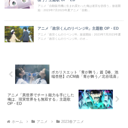
アニメ「自動販売機に生まれ変わった俺は迷宮を彷徨う」放送開
始：2023年7月2023年夏アニメ「自動...
アニメ「政宗くんのリベンジR」主題歌 OP・ED
アニメ「政宗くんのリベンジR」放送開始：2023年7月2023年夏
アニメ「政宗くんのリベンジR」のオ...
ポカリスエット「青が舞う」篇【椿、池
端杏慈】のCM曲「青が舞う／北谷琉喜」
アニメ「異世界でチート能力を手にした
俺は、現実世界をも無双する」主題歌
OP・ED
ホーム
アニメ
2023春アニメ