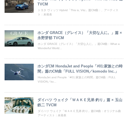
TVCM
トヨタ ヴィッツ Hybrid「This is, Vitz」篇CM曲：、アーティス
ト：未発表
ホンダ GRACE（グレイス）「大切な人に。」篇 ×
永野芽郁 TVCM
ホンダ GRACE（グレイス）「大切な人に。」篇CM曲：What a
Wonderful World...
ホンダCM HondaJet and People「#01:家族との時
間」篇のCM曲「FULL VISION／komodo Inc.」
HondaJet and People「#01:家族との時間」篇CM曲：FULL
VISION／ko...
ダイハツ ウェイク「ＷＡＫＥ兄弟 釣り」篇 × 玉山
鉄二 TVCM
ダイハツ ウェイク「ＷＡＫＥ兄弟 釣り」篇CM曲：オリジナル曲
アーティスト：未発表