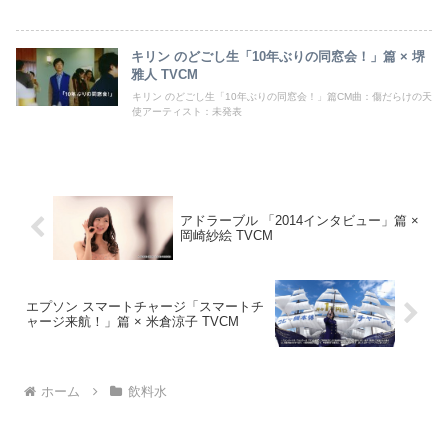
キリン のどごし生「10年ぶりの同窓会！」篇 × 堺
雅人 TVCM
キリン のどごし生「10年ぶりの同窓会！」篇CM曲：傷だらけの天
使アーティスト：未発表
アドラーブル 「2014インタビュー」篇 ×
岡崎紗絵 TVCM
エプソン スマートチャージ「スマートチ
ャージ来航！」篇 × 米倉涼子 TVCM
ホーム
飲料水