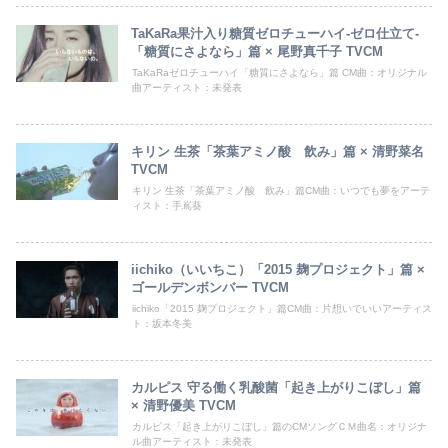
TaKaRa果汁入り糖質ゼロチューハイ-ゼロ仕立て-
「糖質にさよなら」篇 × 尾野真千子 TVCM
TaKaRaゼロチューハイ「糖質にさよなら」篇 CM曲：オリジナル
曲アーティスト：未発表
キリン 生茶「茶葉アミノ酸 飲み」篇 × 清野菜名
TVCM
キリン 生茶「茶葉アミノ酸 飲み」篇CM曲：いつでも夢をアーテ
ィスト：手嶌葵
iichiko（いいちこ）「2015 麹プロジェクト」篇 ×
ゴールデンボンバー TVCM
iichiko「2015 麹プロジェクト」篇CM曲：片想いでいいアーティス
ト：坂本冬美
カルピス 守る働く乳酸菌「起き上がりこぼし」篇
× 清野優美 TVCM
カルピス「起き上がりこぼし」篇のCMソングＣＭ曲名：オリジナ
ル曲アーティスト：未発表