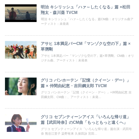
明治 キシリッシュ「ハァ～したくなる」篇 ×松田
翔太・森川葵 TVCM
明治 キシリッシュ「ハァ～したくなる」篇CM曲：オリジナル曲ア
ーティスト：未発表
アサヒ 1本満足バーCM「マンゾクな空の下」篇 ×
草彅剛
アサヒ 1本満足バー「マンゾクな空の下」篇×草彅剛、CM曲：オリ
ジナル曲、アーティスト：未発表
グリコ バンホーテン「記憶（クイーン・デー）」
篇 × 仲間由紀恵・吉田鋼太郎 TVCM
グリコ バンホーテン「記憶（クイーン・デー）」×仲間由紀恵 吉
田鋼太郎、CM曲：、アーティスト：未発...
グリコ セブンティーンアイス「いろんな帰り道」
篇【武田玲奈】のCM曲「もっともっと遠くへ」
グリコ セブンティーンアイス「いろんな帰り道」篇出演：武田玲
奈 熊谷江里子 染野有来 久保田詠 宮田...