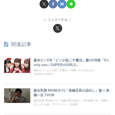
フォローする
関連記事
森永ピノCM「ピノが起こす魔法」篇のCM曲「It’s
only you／SUPER☆GiRLS」
森永ピノ「ピノが起こす魔法」CM曲：It's only you／
SUPER☆GiRLS
森永乳業 MOW(モウ)「高橋店長の品出し」篇 × 高
橋一生 TVCM
森永乳業 MOW(モウ)「高橋店長の品出し」篇×高橋一生、CM曲：
オリジナル曲、アーティスト：未発表