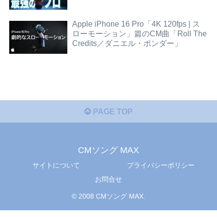
Apple iPhone 16 Pro「4K 120fps | ス
ローモーション」篇のCM曲「Roll The
Credits／ダニエル・ポンダー」
PAGE TOP
CMソング MAX
サイトについて
プライバシーポリシー
お問合せ
© 2008 CMソング MAX.