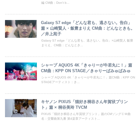
編 CM曲：Don't b...
Galaxy S7 edge「どんな君も、逃さない。告白」
篇 × 山崎賢人・飯豊まりえ CM曲：どんなときも。
／井上苑子
Galaxy S7 edge「どんな君も、逃さない。告白」×山崎賢人 飯豊
まりえ、CM曲：どんなとき...
シャープ AQUOS 4K「きゃりーが牛若丸に！」篇
CM曲：KPP ON STAGE／きゃりーぱみゅぱみゅ
シャープ AQUOS 4K「きゃりーが牛若丸に！」篇CM曲：KPP ON
STAGEアーティスト：き...
キヤノン PIXUS「猫好き桐谷さん年賀状プリン
ト」篇 × 桐谷美玲 TVCM
PIXUS「猫好き桐谷さん年賀状プリント」篇のCMソングＣＭ曲
名：交響曲第九番 第4楽章アーティスト...