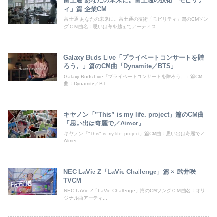
富士通 あなたの未来に。富士通の技術「モビリテ
ィ」篇 企業CM
富士通 あなたの未来に。富士通の技術「モビリティ」篇のCMソン
グＣＭ曲名：思いは海を越えてアーティス...
Galaxy Buds Live「プライベートコンサートを贈
ろう。」篇のCM曲「Dynamite／BTS」
Galaxy Buds Live「プライベートコンサートを贈ろう。」篇CM
曲：Dynamite／BT...
キヤノン「”This” is my life. project」篇のCM曲
「思い出は奇麗で／Aimer」
キヤノン「"This" is my life. project」篇CM曲：思い出は奇麗で／
Aimer
NEC LaVie Z「LaVie Challenge」篇 × 武井咲
TVCM
NEC LaVie Z「LaVie Challenge」篇のCMソングＣＭ曲名：オリ
ジナル曲アーティ...