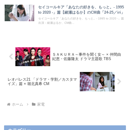
セイコールキア「あなたの好きを、もっと。- 1995
to 2020 -」篇【綾瀬はるか】のCM曲「24-25／iri」
セイコールキア「あなたの好きを、もっと。- 1995 to 2020 -」篇
出演：綾瀬はるか、CM曲...
ＳＡＫＵＲＡ～事件を聞く女～ × 仲間由
紀恵・佐藤隆太 ドラマ主題歌 TBS
レオパレス21 「ドラマ・学割／カスタマ
イズ」篇 × 堀北真希 CM
ホーム
家電